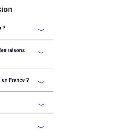
sion
n ?
des raisons
 en France ?